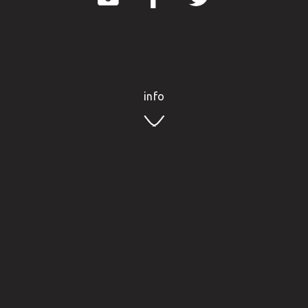
info
Neuer Empfangsbereich mit Entree, Rezeption, Bar,
Lounge Vinothek und Billard
www.peternhof.com