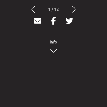
1 / 12
info
Mit viel Gefühl ist es gelungen, dem unter
Denkmalschutz stehenden, traditionsreichen Hotel
neue Impulse zu geben. Die Südseite sowie der neue
Zubau werden mit lichtdurchlässigen Glasfronten,
geradliniger und schlichter Architektur versehen. Die